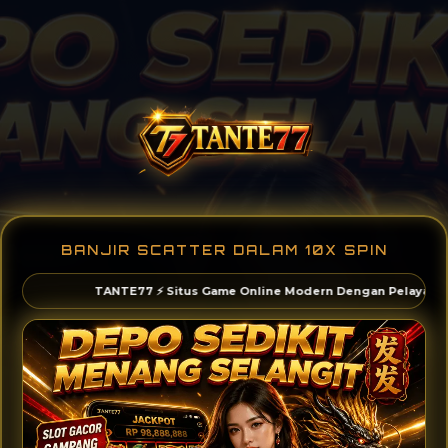
BANJIR SCATTER DALAM 10X SPIN
TANTE77 ⚡️ Situs Game Online Modern Dengan Pelayanan Profesio